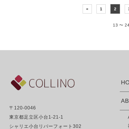
«
1
2
13 〜 
HO
AB
〒120-0046
東京都足立区小台1-21-1
シャリエ小台リバーフォート302