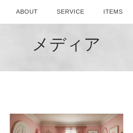
ABOUT
SERVICE
ITEMS
ABOUT US
選べる3つのコース
テーブル
お部屋診断
メディア
社会活動
インテリアセミナー
書籍
1DAY模様
会社概要
インテリア
ート