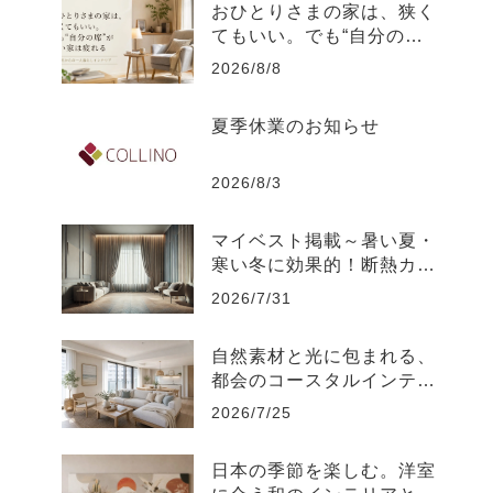
おひとりさまの家は、狭く
てもいい。でも“自分の
席”がない家は疲れる
2026/8/8
夏季休業のお知らせ
2026/8/3
マイベスト掲載～暑い夏・
寒い冬に効果的！断熱カー
テンのおすすめ人気ランキ
2026/7/31
ング
自然素材と光に包まれる、
都会のコースタルインテリ
ア-江東区
2026/7/25
日本の季節を楽しむ。洋室