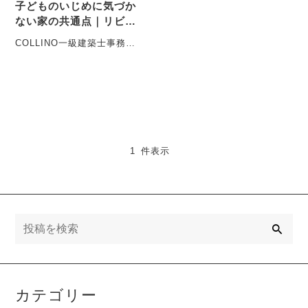
子どものいじめに気づか
ない家の共通点｜リビン
グで見える小さな異変～
COLLINO一級建築士事務所
ダイヤモンドオンライン
まさかうちの子が？｜子ど
掲載～
ものいじめは気づきにくい
子ど・・・
1 件表示
検
索
カテゴリー