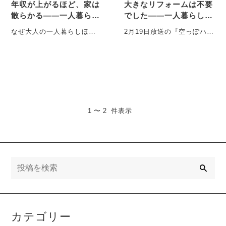
年収が上がるほど、家は
大きなリフォームは不要
散らかる――一人暮らし
でした――一人暮らしの
の部屋を“回復空間”に変
部屋は「家具配置」だけ
なぜ大人の一人暮らしほ
2月19日放送の『空っぽハウ
える5つの設計ルール
でここまで変わる
ど、家が疲れるのか 不思議
ス』では、「大きな工事を
なことに、収入が増え、良
しなくても、家具配置と家
い家に住み、・・・
具選びで住まい・・・
1 〜 2 件表示
検
索
カテゴリー