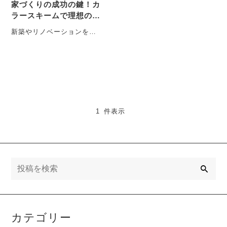
家づくりの成功の鍵！カ
ラースキームで理想の住
まいをデザイン
新築やリノベーションを考
える際、多くの方が最も注
力するのが「間取り」です
よね。 「こ・・・
1 件表示
検
索
カテゴリー