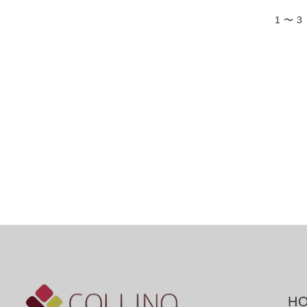
1 〜 
HO