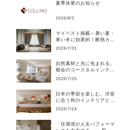
夏季休業のお知らせ
2026/8/3
マイベスト掲載～暑い夏・
寒い冬に効果的！断熱カー
テンのおすすめ人気ランキ
2026/7/31
ング
自然素材と光に包まれる、
都会のコースタルインテリ
ア-江東区
2026/7/25
日本の季節を楽しむ。洋室
に合う和のインテリアと飾
り方
2026/7/24
「住環境が人生パフォーマ