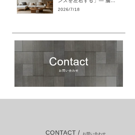
ンスを左右する」― 脳を
疲れさせない“知的な住環
2026/7/18
境設計”とは ―
CONTACT /
お問い合わせ