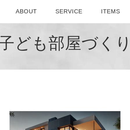
ABOUT
SERVICE
ITEMS
ABOUT US
選べる3つのコース
テーブル
お部屋診断
子ども部屋づく
社会活動
インテリアセミナー
書籍
1DAY模様
会社概要
インテリア
ート