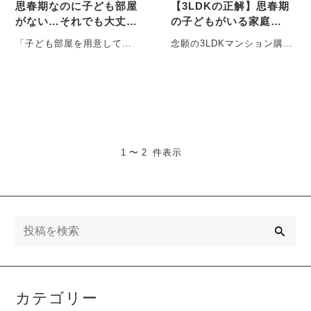
思春期なのに子ども部屋
【3LDKの正解】思春期
がない…それでも大丈夫
の子どもがいる家庭
な家のつくり方
の“後悔しない部屋割
「子ども部屋を用意してあ
念願の3LDKマンション購
り”とは？
げられないのですが、大丈
入！でも…子どもの部屋割
夫でしょうか」 最近、この
りを見落としていません
ようなご相・・・
か？ 夢のマ・・・
1 〜 2 件表示
検
索
カテゴリー