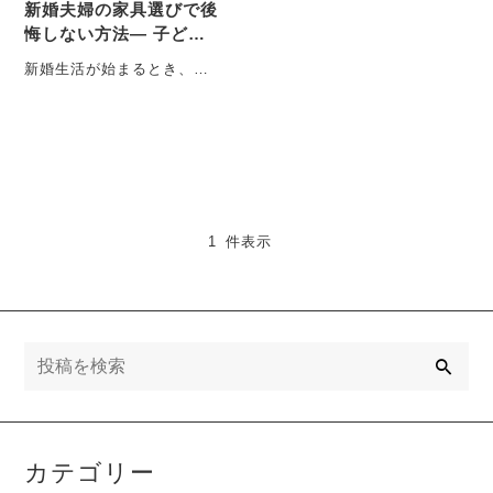
新婚夫婦の家具選びで後
悔しない方法― 子ども
ができても“買い替えな
新婚生活が始まるとき、多
い”一生モノの考え方 ―
くのご夫婦がまず考えるの
が「家具選び」です。ソフ
ァ、ダイニングテー・・・
1 件表示
検
索
カテゴリー