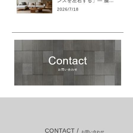
ンスを左右する」― 脳を
疲れさせない“知的な住環
2026/7/18
境設計”とは ―
CONTACT /
お問い合わせ