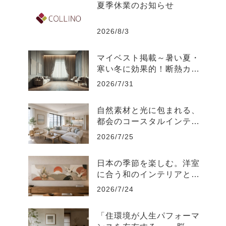
夏季休業のお知らせ
2026/8/3
マイベスト掲載～暑い夏・
寒い冬に効果的！断熱カー
テンのおすすめ人気ランキ
2026/7/31
ング
自然素材と光に包まれる、
都会のコースタルインテリ
ア-江東区
2026/7/25
日本の季節を楽しむ。洋室
に合う和のインテリアと飾
り方
2026/7/24
「住環境が人生パフォーマ