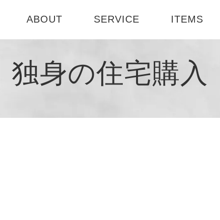
ABOUT
SERVICE
ITEMS
ABOUT US
選べる3つのコース
テーブル
お部屋診断
独身の住宅購入
社会活動
インテリアセミナー
書籍
1DAY模様
会社概要
インテリア
ート