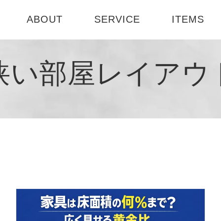
ABOUT
SERVICE
ITEMS
ABOUT US
選べる3つのコース
テーブル
お部屋診断
狭い部屋レイアウ
社会活動
インテリアセミナー
書籍
1DAY模様
会社概要
インテリア
ート