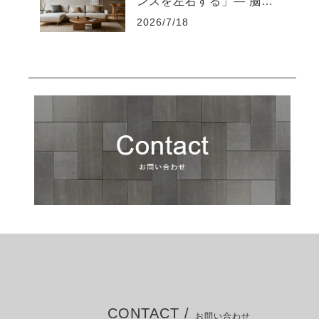
ンスを左右する」― 脳を
疲れさせない“知的な住環
2026/7/18
境設計”とは ―
CONTACT /
お問い合わせ