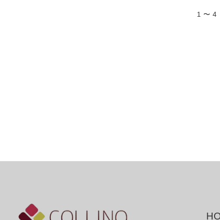
1 〜 
HO