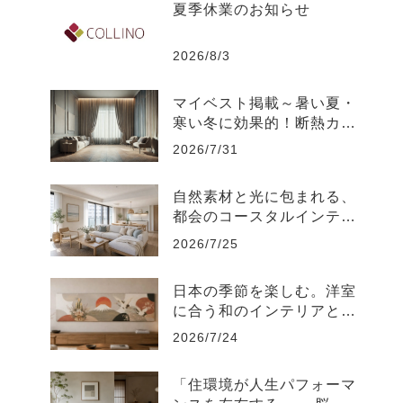
夏季休業のお知らせ
2026/8/3
マイベスト掲載～暑い夏・
寒い冬に効果的！断熱カー
テンのおすすめ人気ランキ
2026/7/31
ング
自然素材と光に包まれる、
都会のコースタルインテリ
ア-江東区
2026/7/25
日本の季節を楽しむ。洋室
に合う和のインテリアと飾
り方
2026/7/24
「住環境が人生パフォーマ