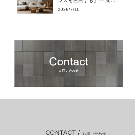
ンスを左右する」― 脳を
疲れさせない“知的な住環
2026/7/18
境設計”とは ―
CONTACT /
お問い合わせ