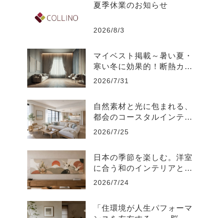
夏季休業のお知らせ
2026/8/3
マイベスト掲載～暑い夏・
寒い冬に効果的！断熱カー
テンのおすすめ人気ランキ
2026/7/31
ング
自然素材と光に包まれる、
都会のコースタルインテリ
ア-江東区
2026/7/25
日本の季節を楽しむ。洋室
に合う和のインテリアと飾
り方
2026/7/24
「住環境が人生パフォーマ