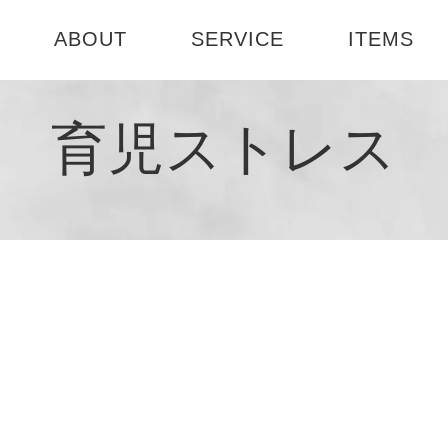
ABOUT
SERVICE
ITEMS
ABOUT US
選べる3つのコース
テーブル
お部屋診断
育児ストレス
社会活動
インテリアセミナー
書籍
1DAY模様
会社概要
インテリア
ート