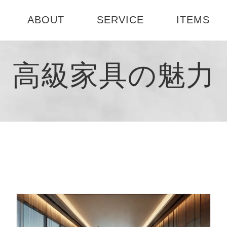
ABOUT
SERVICE
ITEMS
ABOUT US
選べる3つのコース
テーブル
お部屋診断
高級家具の魅力
社会活動
インテリアセミナー
書籍
1DAY模様
会社概要
インテリア
ート