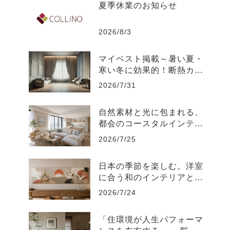
夏季休業のお知らせ
2026/8/3
マイベスト掲載～暑い夏・
寒い冬に効果的！断熱カー
テンのおすすめ人気ランキ
2026/7/31
ング
自然素材と光に包まれる、
都会のコースタルインテリ
ア-江東区
2026/7/25
日本の季節を楽しむ。洋室
に合う和のインテリアと飾
り方
2026/7/24
「住環境が人生パフォーマ