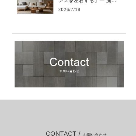
ンスを左右する」― 脳を
疲れさせない“知的な住環
2026/7/18
境設計”とは ―
CONTACT /
お問い合わせ