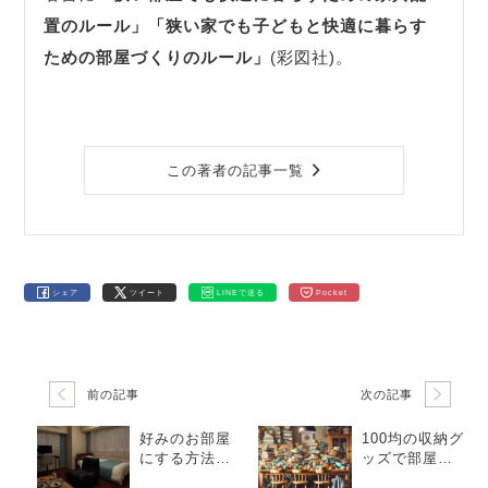
置のルール」
「狭い家でも子どもと快適に暮らす
ための部屋づくりのルール」
(彩図社)。
この著者の記事一覧
シェア
ツイート
LINEで送る
Pocket
前の記事
次の記事
好みのお部屋
100均の収納グ
にする方法｜
ッズで部屋が
好きな写真と
あふれている