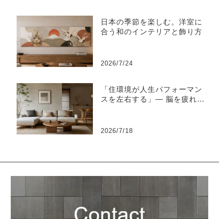
日本の季節を楽しむ。洋室に
合う和のインテリアと飾り方
2026/7/24
「住環境が人生パフォーマン
スを左右する」― 脳を疲れさ
せない“知的な住環境設計”と
は ―
2026/7/18