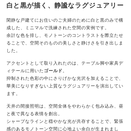
白と黒が描く、静謐なラグジュアリー
閑静な戸建てにお住いのご夫婦のために白と黒のみで構
成した、ミニマルで洗練された空間の実例です。
余計な色を排し、モノトーンのコントラストを際立たせ
ることで、空間そのものの美しさと静けさを引き出しま
した。
アクセントとして取り入れたのは、テーブル脚や家具デ
ィテールに用いた
ゴールド
。
抑制された色彩の中にさりげかな光沢を加えることで、
華美になりすぎない上質なラグジュアリーを演出してい
ます。
天井の間接照明は、空間全体をやわらかく包み込み、昼
と夜で異なる表情を創出。
シャープなラインと穏やかな光が共存することで、緊張
感のあるモノトーン空間に心地よい余白が生まれまし