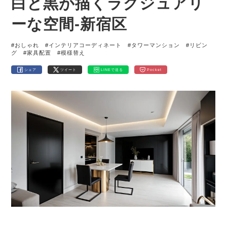
白と黒が描くラグジュアリ
ーな空間-新宿区
#おしゃれ
#インテリアコーディネート
#タワーマンション
#リビン
グ
#家具配置
#模様替え
シェア
ツイート
LINEで送る
Pocket