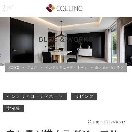
BLOG & WORKS
HOME
>
ブログ
>
インテリアコーディネート
>
白と黒が描くラグジュ
インテリアコーディネート
リビング
実例集
：2026/01/17
公開日