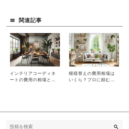
一緒に「嫌い
のに、なぜ片
なインテリ
づかないの
ア」を集める
か？――「収
理由
納したいモ
関連記事
ノ」と「収納
サイズ」がズ
レている人の
共通点
インテリアコーディネ
模様替えの費用相場は
ートの費用の相場とプ
いくら？プロに頼むべ
ロに頼むメリット
きタイミングと失敗し
ないコツ
検
索