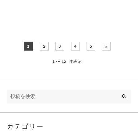
リアカラーと素材 ベー
学生の子ども2人の4人家族
ス・・・
です。数年前・・・
1
2
3
4
5
»
1 〜 12 件表示
検
索
カテゴリー