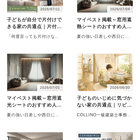
2026/07/11
2026/07/04
子どもが自分で片付けで
マイベスト掲載～窓用遮
きる家の共通点｜片付け
熱シートのおすすめ人気
を習慣化する住まいの仕
ランキング
「何度言っても片付けな
夏の強い日差しや西日によ
組みとは？
い」「ランドセルやプリン
る「室内がむわっと暑くな
トがリビングに散らかる」
る」といった悩みを手軽に
「片付けても、すぐ
和らげてくれるの・・・
元・・・
2026/07/01
2026/06/30
マイベスト掲載～窓用遮
子どものいじめに気づか
光シートのおすすめ人気
ない家の共通点｜リビン
ランキング
グで見える小さな異変～
夏の強い日差しや西日によ
COLLINO一級建築士事務所
ダイヤモンドオンライン
る「部屋が暑い・家具が日
まさかうちの子が？｜子ど
掲載～
焼けする・まぶしい」とい
ものいじめは気づきにくい
った悩みを手軽に・・・
子ど・・・