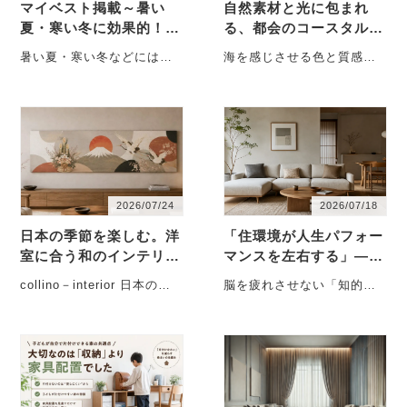
マイベスト掲載～暑い
自然素材と光に包まれ
夏・寒い冬に効果的！断
る、都会のコースタルイ
熱カーテンのおすすめ人
ンテリア-江東区
暑い夏・寒い冬などには部
海を感じさせる色と質感で
気ランキング
屋の温度を保ち、一年を通
つくる、やさしい開放感の
して快適に過ごすのに効果
ある暮らし ■ インテリアカ
的な断熱カーテン・・・
ラーと・・・
2026/07/24
2026/07/18
日本の季節を楽しむ。洋
「住環境が人生パフォー
室に合う和のインテリア
マンスを左右する」―
と飾り方
脳を疲れさせない“知的
collino－interior 日本の住
脳を疲れさせない「知的な
な住環境設計”とは ―
まいには、季節を楽しむ美
住環境設計」とは 私たちは
しい文化があります。
毎日、想像以上に多くの
・・・
「判断」をし・・・