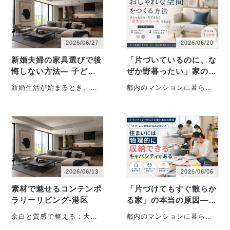
2026/06/27
2026/06/20
新婚夫婦の家具選びで後
「片づいているのに、な
悔しない方法― 子ども
ぜか野暮ったい」家の正
ができても“買い替えな
体―“おしゃれ”はセンス
新婚生活が始まるとき、多
都内のマンションに暮らすB
い”一生モノの考え方 ―
ではなく量で決まる
くのご夫婦がまず考えるの
さん（30代）は、夫婦と小
が「家具選び」です。ソフ
学生の子ども1人の3人家族
ァ、ダイニングテー・・・
です。数年前・・・
2026/06/13
2026/06/06
素材で魅せるコンテンポ
「片づけてもすぐ散らか
ラリーリビング-港区
る家」の本当の原因―30
代・子育て家庭が陥
余白と質感で整える：大人
都内のマンションに暮らすA
る“収納の落とし穴”
のための洗練空間 ■ インテ
さん（30代）は、夫婦と小