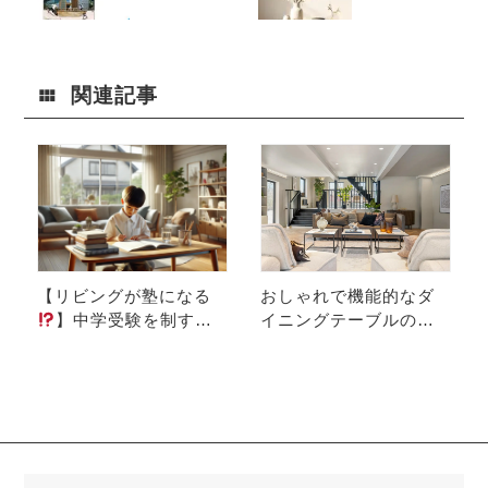
子どもを伸ば
達人
す設計術
関連記事
【リビングが塾になる
おしゃれで機能的なダ
】中学受験を制す家
イニングテーブルの選
の共通点！その鍵は“リ
び方とコーディネート
ビング学習”の整え方だ
術
った
検