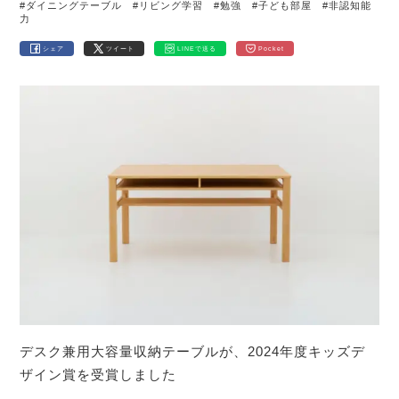
#ダイニングテーブル
#リビング学習
#勉強
#子ども部屋
#非認知能
力
シェア
ツイート
LINEで送る
Pocket
デスク兼用大容量収納テーブルが、2024年度キッズデ
ザイン賞を受賞しました