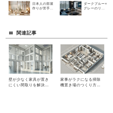
日本人の部屋
ダークブルー×
作りが苦手な
グレーのリビ
理由とは？プ
ング空間-文京
ロが教える改
区
善策と成功の
コツ
関連記事
壁が少なく家具が置き
家事がラクになる掃除
にくい間取りを解決！
機置き場のつくり方、4
工夫次第で快適な空間
つのポイント！
に