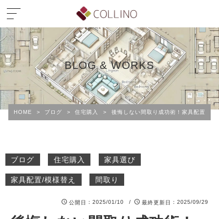
BLOG & WORKS
HOME
>
ブログ
>
住宅購入
>
後悔しない間取り成功術！家具配置を考
ブログ
住宅購入
家具選び
家具配置/模様替え
間取り
：2025/01/10 /
：2025/09/29
公開日
最終更新日