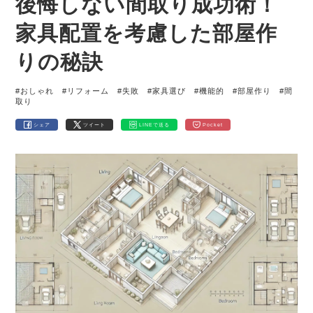
後悔しない間取り成功術！
家具配置を考慮した部屋作
りの秘訣
#おしゃれ
#リフォーム
#失敗
#家具選び
#機能的
#部屋作り
#間
取り
シェア
ツイート
LINEで送る
Pocket