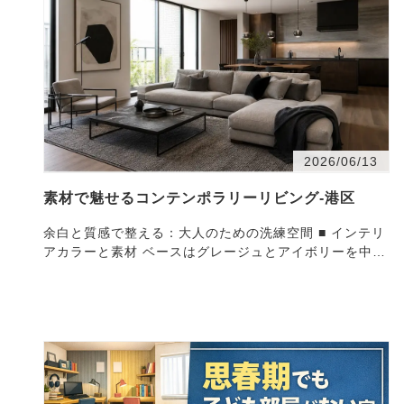
2026/06/13
素材で魅せるコンテンポラリーリビング-港区
余白と質感で整える：大人のための洗練空間 ■ インテリ
アカラーと素材 ベースはグレージュとアイボリーを中心
としたニュートラルカラーで統一。そこにブラックの
ア…