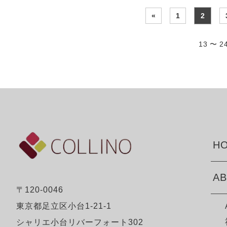
«
1
2
13 〜 
HO
AB
〒120-0046
東京都足立区小台1-21-1
シャリエ小台リバーフォート302