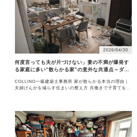
2026/04/30
何度言っても夫が片づけない」妻の不満が爆発す
る家庭に多い“散らかる家”の意外な共通点～ダイ
ヤモンドオンライン掲載～
COLLINO一級建築士事務所 家が散らかる本当の理由｜
夫婦げんかを減らす住まいの整え方 共働きで子育てをし
ながら、整った住まいを維持することは、決して簡単で
はあ…