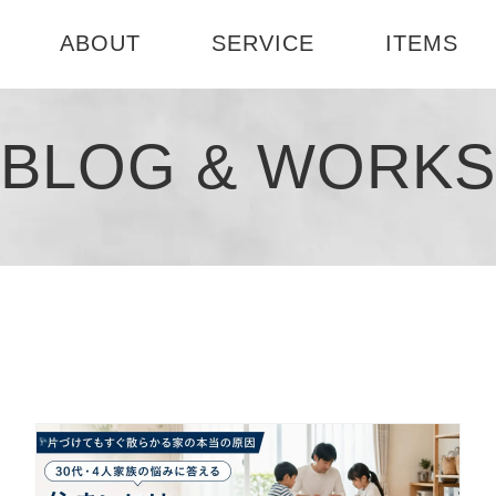
ABOUT
SERVICE
ITEMS
ABOUT US
選べる3つのコース
テーブル
お部屋診断
BLOG & WORKS
社会活動
インテリアセミナー
書籍
1DAY模様
会社概要
インテリア
ート