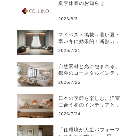
夏季休業のお知らせ
2026/8/3
マイベスト掲載～暑い夏・
寒い冬に効果的！断熱カー
テンのおすすめ人気ランキ
2026/7/31
ング
自然素材と光に包まれる、
都会のコースタルインテリ
ア-江東区
2026/7/25
日本の季節を楽しむ。洋室
に合う和のインテリアと飾
り方
2026/7/24
「住環境が人生パフォーマ