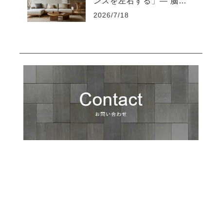
ンスを左右する」― 脳を
疲れさせない“知的な住環
2026/7/18
境設計”とは ―