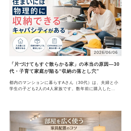
2026/06/06
「片づけてもすぐ散らかる家」の本当の原因―30
代・子育て家庭が陥る“収納の落とし穴”
都内のマンションに暮らすAさん（30代）は、夫婦と小
学生の子ども2人の4人家族です。数年前に購入した
3LDKの住まいで、当初はすっきりと暮らせていたもの
の、ここ最近「片…