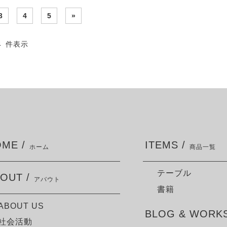
3
4
5
»
24 件表示
ME /
ITEMS /
ホーム
商品一覧
テーブル
OUT /
アバウト
書籍
ABOUT US
BLOG & WORKS
社会活動