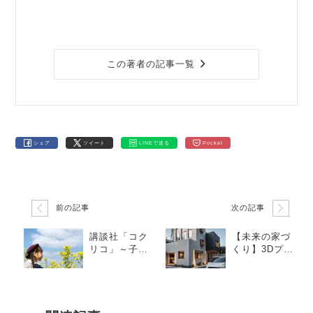
この著者の記事一覧
シェア
ツイート
LINEで送る
Pocket
前の記事
次の記事
講談社「コク
【未来の家づ
リコ」～子供
くり】3Dプリ
の成長に合わ
ンター住宅と
せた最適な部
は？たった24
屋割り
時間・115万円
で建てられる
驚きのテクノ