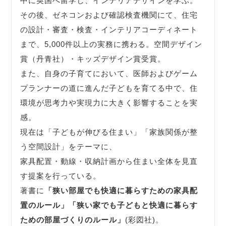
中に英国へ留学し、インテリアデザインを学ぶ。
その後、ゼネコンおよび確認検査機関にて、住宅
の設計・審査・検査・インテリアコーディネート
まで、5,000件以上の実務に携わる。空間デザイン
賞（丹青社）・キッズデザイン賞受賞。
また、自身の子育てにおいて、医師およびゲーム
プランナーの道に進んだ子どもを育てる中で、住
環境が思考力や実現力に大きく影響することを実
感。
現在は「子どもが伸びる住まい」「家族関係が整
う空間設計」をテーマに、
家具配置・動線・収納計画から住まい全体を見直
す提案を行っている。
著書に
「狭い部屋でも快適に暮らすための家具配
置のルール」
「狭い家でも子どもと快適に暮らす
ための部屋づくりのルール」
(彩図社)。