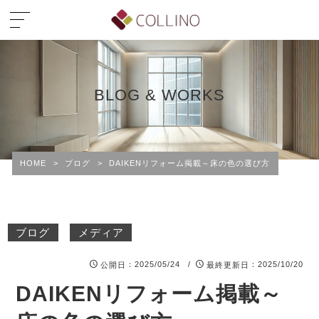
BLOG & WORKS
HOME
>
ブログ
>
DAIKENリフォーム掲載～床の色の選び方
ブログ
メディア
：2025/05/24 /
：2025/10/20
公開日
最終更新日
DAIKENリフォーム掲載～