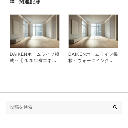
関連記事
ロジー
DAIKENホームライフ掲
DAIKENホームライフ掲
載～【2025年省エネ基
載～ウォークインクロ
準の義務化】家づくり
ーゼットとはどんな収
にどう影響？
納スペース？
検
索