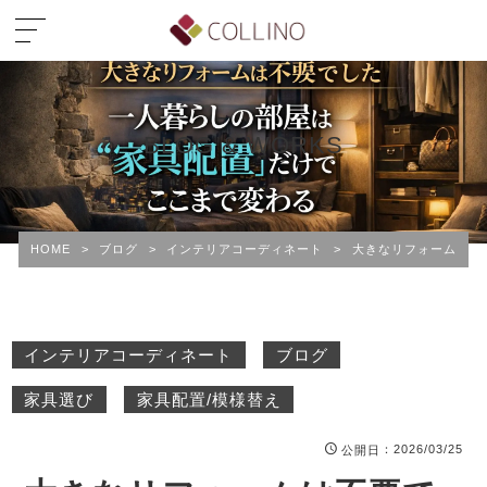
BLOG & WORKS
HOME
>
ブログ
>
インテリアコーディネート
>
大きなリフォームは不
インテリアコーディネート
ブログ
家具選び
家具配置/模様替え
：2026/03/25
公開日