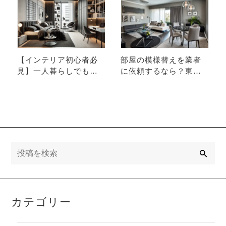
【インテリア初心者必
部屋の模様替えを業者
見】一人暮らしでもで
に依頼するなら？東京
きるおしゃれな部屋作
で失敗しない選び方と
り
費用・実例｜一級建築
士が解説
検
索
カテゴリー