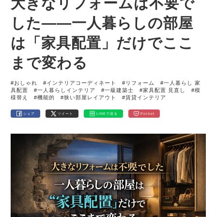
大きなリフォームは不要で
した――一人暮らしの部屋
は「家具配置」だけでここ
まで変わる
#おしゃれ
#インテリアコーディネート
#リフォーム
#一人暮らし 家
具配置
#一人暮らしインテリア
#一級建築士
#家具配置 見直し
#模
様替え
#機能的
#狭い部屋レイアウト
#賃貸インテリア
シェア
ツイート
LINEで送る
Pocket