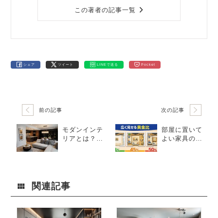
この著者の記事一覧
シェア
ツイート
LINEで送る
Pocket
前の記事
次の記事
モダンインテ
部屋に置いて
リアとは？シ
よい家具の量
ンプルで洗練
は？床面積3
された空間の
3％が広く見え
つくり方
る理由と45％
の限界
関連記事