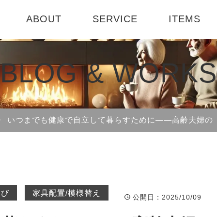
ABOUT
SERVICE
ITEMS
ABOUT US
選べる3つのコース
テーブル
お部屋診断
BLOG & WORKS
社会活動
インテリアセミナー
書籍
1DAY模様
会社概要
インテリア
>
いつまでも健康で自立して暮らすために――高齢夫婦の
ート
選び
家具配置/模様替え
公開日
：2025/10/09