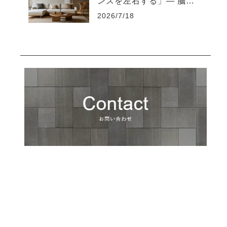
ンスを左右する」― 脳を
疲れさせない“知的な住環
2026/7/18
境設計”とは ―