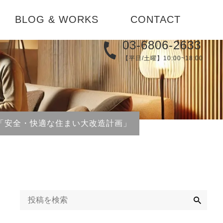
BLOG & WORKS
CONTACT
03-6806-2633
実例集
【平日/土曜】10:00~18:00
メディア
替え
ブログ
コーディネ
「安全・快適な住まい大改造計画」
お知らせ
検
索