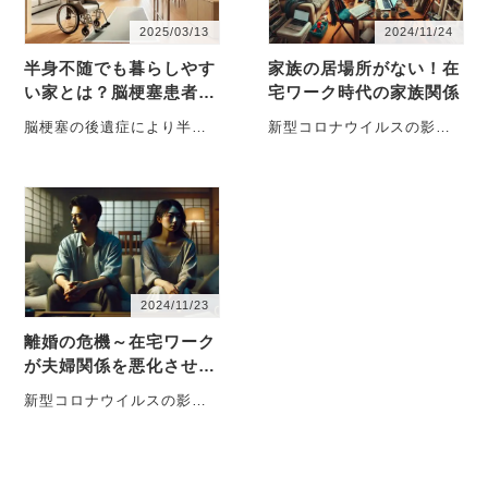
2025/03/13
2024/11/24
半身不随でも暮らしやす
家族の居場所がない！在
い家とは？脳梗塞患者向
宅ワーク時代の家族関係
けの住まいの作り方
脳梗塞の後遺症により半身
新型コロナウイルスの影響
不随となった患者にとっ
で在宅ワークが普及し、多
て、生活環境は回復の促進
くの家庭で生活スタイルが
や日常生活の質（QO・・・
大きく変化しました・・・
2024/11/23
離婚の危機～在宅ワーク
が夫婦関係を悪化させる
理由とは？
新型コロナウイルスの影響
により、多くの企業で在宅
ワークが導入されました。
一見すると、家族と・・・