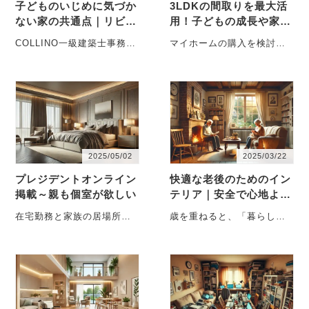
子どものいじめに気づか
3LDKの間取りを最大活
ない家の共通点｜リビン
用！子どもの成長や家族
グで見える小さな異変～
構成の変化に対応する住
COLLINO一級建築士事務所
マイホームの購入を検討す
ダイヤモンドオンライン
まい方ガイド
まさかうちの子が？｜子ど
る際、10年後、20年後のラ
掲載～
ものいじめは気づきにくい
イフスタイルまで見据えて
子ど・・・
いますか？3L・・・
2025/05/02
2025/03/22
プレジデントオンライン
快適な老後のためのイン
掲載～親も個室が欲しい
テリア｜安全で心地よい
暮らしを実現する工夫
在宅勤務と家族の居場所づ
歳を重ねると、「暮らしや
くり 共働き家庭が増えた現
すい部屋」の基準も変わっ
代、在宅勤務になる家庭も
てきます。若い頃は気にな
多くなり・・・
らなかったちょっと・・・