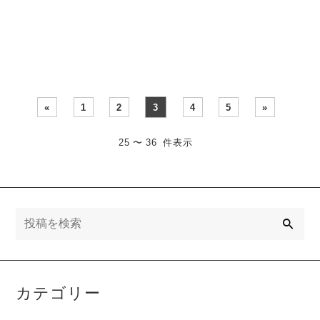
使われているのを見かける
屋の湿気や結露が気になる
ことがあります。・・・
季節です。湿気を・・・
«
1
2
3
4
5
»
25 〜 36 件表示
検
索
カテゴリー