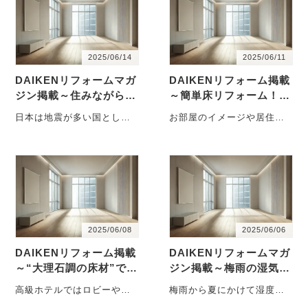
2025/06/14
2025/06/11
DAIKENリフォームマガ
DAIKENリフォーム掲載
ジン掲載～住みながら耐
～簡単床リフォーム！
力壁（耐震壁）が作れ
敷くだけでOKの“吸着フ
日本は地震が多い国として
お部屋のイメージや居住性
る“耐震リフォーム”
ローリング”
知られ、住まいの耐震性は
は床によって大きく変わり
誰にとっても重要な課題で
ます。といっても、床の色
す。しかし、「自・・・
や素材はスマホの・・・
2025/06/08
2025/06/06
DAIKENリフォーム掲載
DAIKENリフォームマガ
～“大理石調の床材”でト
ジン掲載～梅雨の湿気対
イレの床リフォーム！
策！
高級ホテルではロビーや客
梅雨から夏にかけて湿度が
室の内装に天然の大理石が
高まる日本の気候では、部