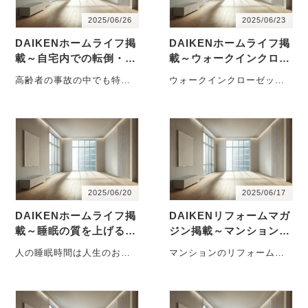
2025/06/26
2025/06/23
DAIKENホームライフ掲
DAIKENホームライフ掲
載～自宅内での転倒・転
載～ウォークインクロー
落・落下を防止した
ゼットとはどんな収納ス
高齢者の事故の中でも特に
ウォークインクローゼット
い！
ペース？
注意が必要なのが「転倒」
は、近年多くの住まいに採
です。実はその多くが外出
用されている収納スペース
先ではなく、自宅・・・
です。衣類だけで・・・
2025/06/20
2025/06/17
DAIKENホームライフ掲
DAIKENリフォームマガ
載～睡眠の質を上げる！
ジン掲載～マンションリ
寝室のレイアウト
フォームはどこまで可
人の睡眠時間は人生のおよ
マンションのリフォーム
能？
そ3分の1に及ぶともいわれ
は、戸建てと違って自由に
ており、人生80年とすると
できる範囲が限られてお
およそ27年・・・
り、管理規約や構造
上・・・