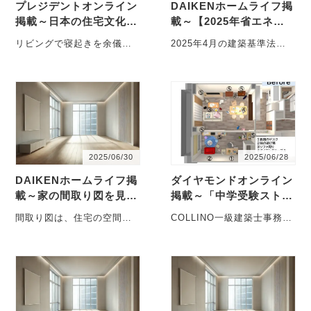
プレジデントオンライン
DAIKENホームライフ掲
掲載～日本の住宅文化
載～【2025年省エネ基
に"妻の部屋"がないとい
準の義務化】家づくりに
リビングで寝起きを余儀な
2025年4月の建築基準法改
う大問題
どう影響？
くされる70代の女性。引き
正により、「省エネ基準適
こもりの中年息子と夫が個
合住宅」の義務化と「4号特
室を占拠してい・・・
例の縮小」・・・
2025/06/30
2025/06/28
DAIKENホームライフ掲
ダイヤモンドオンライン
載～家の間取り図を見る
掲載～「中学受験ストレ
コツ
スと散らかった家」で夫
間取り図は、住宅の空間構
COLLINO一級建築士事務所
婦関係が悪化
成や設備の配置をひと目で
共働き家庭が直面する「家
把握できる便利な図面です
の散らかり問題」。中学受
が、専門的な記号・・・
験ストレスと・・・