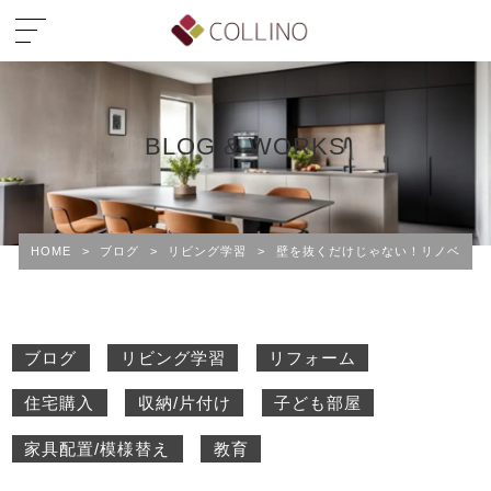
BLOG & WORKS
HOME
>
ブログ
>
リビング学習
>
壁を抜くだけじゃない！リノベ経験者
ブログ
リビング学習
リフォーム
住宅購入
収納/片付け
子ども部屋
家具配置/模様替え
教育