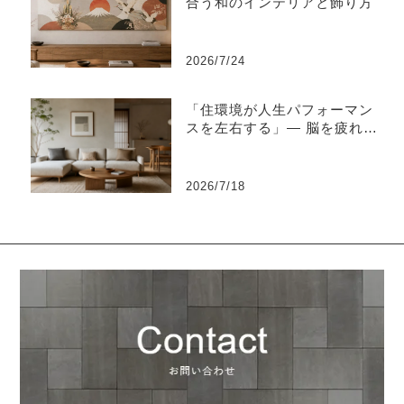
合う和のインテリアと飾り方
2026/7/24
「住環境が人生パフォーマン
スを左右する」― 脳を疲れさ
せない“知的な住環境設計”と
は ―
2026/7/18