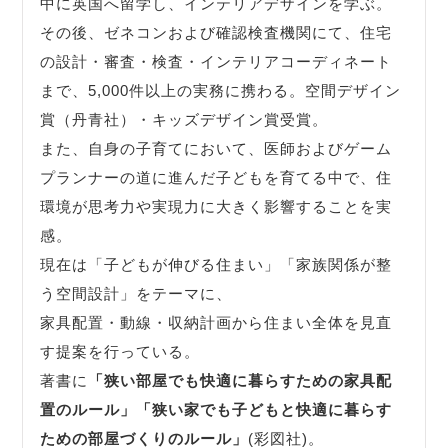
中に英国へ留学し、インテリアデザインを学ぶ。
その後、ゼネコンおよび確認検査機関にて、住宅
の設計・審査・検査・インテリアコーディネート
まで、5,000件以上の実務に携わる。空間デザイン
賞（丹青社）・キッズデザイン賞受賞。
また、自身の子育てにおいて、医師およびゲーム
プランナーの道に進んだ子どもを育てる中で、住
環境が思考力や実現力に大きく影響することを実
感。
現在は「子どもが伸びる住まい」「家族関係が整
う空間設計」をテーマに、
家具配置・動線・収納計画から住まい全体を見直
す提案を行っている。
著書に
「狭い部屋でも快適に暮らすための家具配
置のルール」
「狭い家でも子どもと快適に暮らす
ための部屋づくりのルール」
(彩図社)。