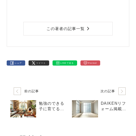
この著者の記事一覧
シェア
ツイート
LINEで送る
Pocket
前の記事
次の記事
勉強のできる
DAIKENリフ
子に育てるに
ォーム掲載～
は？“住まいは
地震の対策
教育環境”とい
う考え方