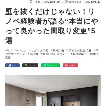
：2025/05/29 /
：2025/08/23
公開日
最終更新日
壁を抜くだけじゃない！リ
ノベ経験者が語る“本当にや
って良かった間取り変更”5
選
#リノベーション
#リビング学習
#収納計画
#子どもの勉強場所
#学
習空間デザイン
#成功例
#教育に強い家づくり
#教育建築士
#間取り
変更
シェア
ツイート
LINEで送る
Pocket