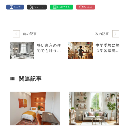
シェア
ツイート
LINEで送る
Pocket
前の記事
次の記事
狭い東京の住
中学受験に勝
宅でも叶う！
つ学習環境―
プロによるイ
―集中できる
ンテリアコー
「学習ルー
ディネート実
ム」設計ガイ
例集
ド
関連記事