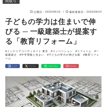
間取り
：2025/08/16 /
：2025/08/23
公開日
最終更新日
子どもの学力は住まいで伸
びる ─ 一級建築士が提案す
る「教育リフォーム」
#インテリアコーディネート 東京
#リノベーション
#リフォーム
#一
級建築士
#中学受験と住まい
#子どもの学力が伸びる家
#教育リフォ
ーム
シェア
ツイート
LINEで送る
Pocket