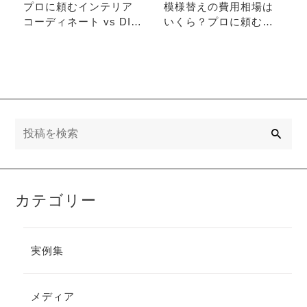
プロに頼むインテリア
模様替えの費用相場は
コーディネート vs DIY
いくら？プロに頼むべ
～費用・仕上がり・満
きタイミングと失敗し
足度の違いを徹底比較
ないコツ
～
検
索
カテゴリー
実例集
メディア