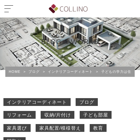
BLOG & WORKS
HOME
>
ブログ
>
インテリアコーディネート
>
子どもの学力は住まい
インテリアコーディネート
ブログ
リフォーム
収納/片付け
子ども部屋
家具選び
家具配置/模様替え
教育