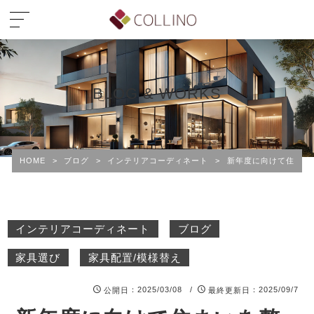
BLOG & WORKS
HOME
>
ブログ
>
インテリアコーディネート
>
新年度に向けて住まい
インテリアコーディネート
ブログ
家具選び
家具配置/模様替え
：2025/03/08 /
：2025/09/7
公開日
最終更新日