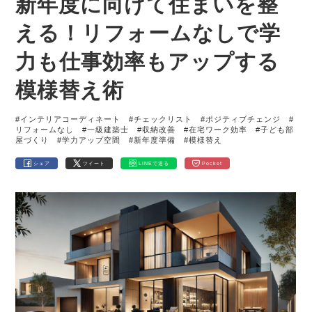
新年度に向けて住まいを整
える！リフォームなしで学
力も仕事効率もアップする
模様替え術
#インテリアコーディネート
#チェックリスト
#ポジティブチェンジ
#
リフォームなし
#一級建築士
#収納改善
#在宅ワーク効率
#子ども部
屋づくり
#学力アップ空間
#新年度準備
#模様替え
シェア
ツイート
LINEで送る
Pocket