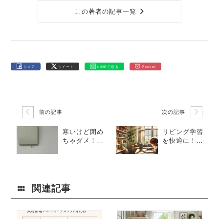
この著者の記事一覧
シェア
ツイート
LINEで送る
Pocket
前の記事
次の記事
寒いけど閉め
リビング学習
ちゃダメ！健
を快適に！散
康を守り家の
らからない収
寿命を伸ばす
納のコツと
「給気口」の
は？
正しい使い方
関連記事