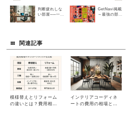
判断疲れしな
GetNavi掲載
い部屋──一人
～最強の部屋
暮らしを快適
を構築できる
にする“脳が休
オススメアイ
まるインテリ
テム128選
ア”
関連記事
模様替えとリフォーム
インテリアコーディネ
の違いとは？費用相場
ートの費用の相場とプ
とメリット・デメリッ
ロに頼むメリット
トを徹底比較