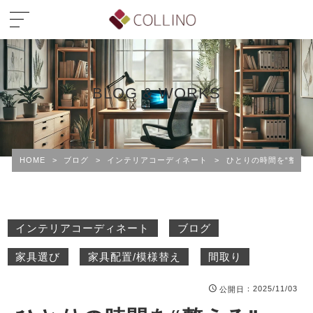
BLOG & WORKS
HOME
>
ブログ
>
インテリアコーディネート
>
ひとりの時間を“整え
インテリアコーディネート
ブログ
家具選び
家具配置/模様替え
間取り
：2025/11/03
公開日