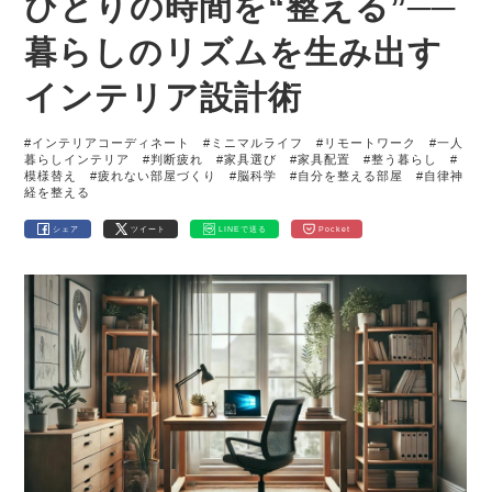
ひとりの時間を“整える”──
暮らしのリズムを生み出す
インテリア設計術
#インテリアコーディネート
#ミニマルライフ
#リモートワーク
#一人
暮らしインテリア
#判断疲れ
#家具選び
#家具配置
#整う暮らし
#
模様替え
#疲れない部屋づくり
#脳科学
#自分を整える部屋
#自律神
経を整える
シェア
ツイート
LINEで送る
Pocket