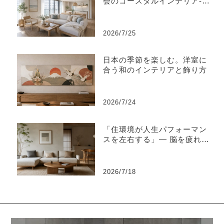
会のコースタルインテリア-江
東区
2026/7/25
日本の季節を楽しむ。洋室に
合う和のインテリアと飾り方
2026/7/24
「住環境が人生パフォーマン
スを左右する」― 脳を疲れさ
せない“知的な住環境設計”と
は ―
2026/7/18