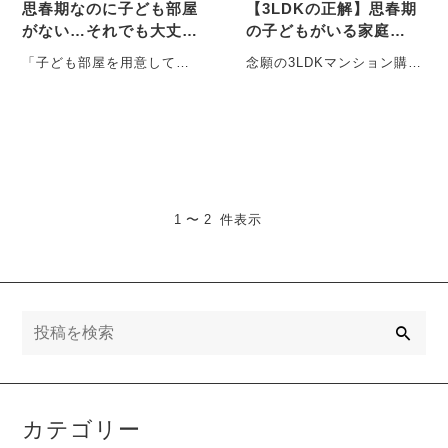
思春期なのに子ども部屋
【3LDKの正解】思春期
がない…それでも大丈夫
の子どもがいる家庭
な家のつくり方
の“後悔しない部屋割
「子ども部屋を用意してあ
念願の3LDKマンション購
り”とは？
げられないのですが、大丈
入！でも…子どもの部屋割
夫でしょうか」 最近、この
りを見落としていません
ようなご相・・・
か？ 夢のマ・・・
1 〜 2 件表示
検
索
カテゴリー