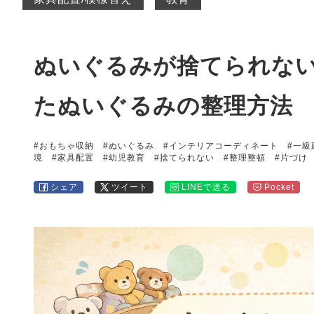
ぬいぐるみが捨てられな
たぬいぐるみの整理方法
#おもちゃ収納
#ぬいぐるみ
#インテリアコーディネート
#一級
境
#家具配置
#幼児教育
#捨てられない
#整理整頓
#片づけ
シェア
ツイート
LINEで送る
Pocket