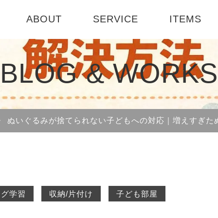
ABOUT
SERVICE
ITEMS
ABOUT US
選べる3つのコース
テーブル
お部屋診断
BLOG & WORKS
社会活動
インテリアセミナー
書籍
1DAY模様
会社概要
インテリア
>
ぬいぐるみが捨てられない子どもへの対応｜増えすぎた
ート
ング学習
収納/片付け
子ども部屋