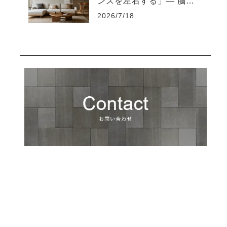
ンスを左右する」― 脳を
疲れさせない“知的な住環
2026/7/18
境設計”とは ―