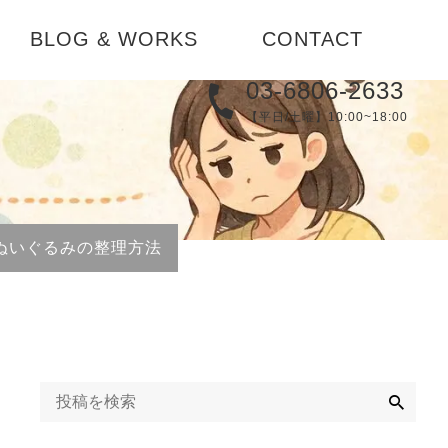
BLOG & WORKS
CONTACT
03-6806-2633
実例集
【平日/土曜】10:00~18:00
メディア
替え
ブログ
コーディネ
ぬいぐるみの整理方法
お知らせ
検
索