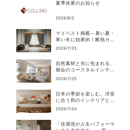
夏季休業のお知らせ
2026/8/3
マイベスト掲載～暑い夏・
寒い冬に効果的！断熱カー
テンのおすすめ人気ランキ
2026/7/31
ング
自然素材と光に包まれる、
都会のコースタルインテリ
ア-江東区
2026/7/25
日本の季節を楽しむ。洋室
に合う和のインテリアと飾
り方
2026/7/24
「住環境が人生パフォーマ