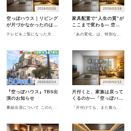
2026/02/20
2026/02/19
空っぽハウス｜リビング
家具配置で“人生の質”が
が片づかなかったのは
ここまで変わる― 空っ
「収納」ではありません
ぽハウスを見て驚いた方
テレビをご覧になった方か
「あの変化」は、特別な家
でした
へ。大きなリフォームを
ら、「なぜあの家は片づく
だけの話ではありません ご
しなくても、…
ようになったのですか？」
覧いただきあり・・・
というご質問を多く・・・
2026/02/14
2026/02/12
『空っぽハウス』TBS出
片付くと、家族は戻って
演のお知らせ
くるのか―「空っぽハウ
ス」放送前に、少しだけ
番組出演について このた
「片付けても、また散らか
お話します ―
び、TBS系列で放送される
る」そんな経験はありませ
特別番組『空っぽハウス』
んか。 今回の「空っぽハウ
悩めるお家・・・
ス」で出会・・・