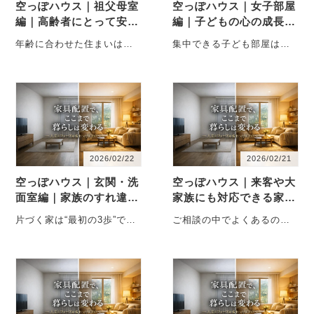
空っぽハウス｜祖父母室
空っぽハウス｜女子部屋
編｜高齢者にとって安心
編｜子どもの心の成長と
できる部屋のつくり方
勉強環境を整える部屋づ
年齢に合わせた住まいは
集中できる子ども部屋は
くり
「特別な設備」より配置が
「性格」ではなく環境で決
大切です 今回のお宅では、
まります 子ども部屋づくり
祖父母が過ご・・・
のご相談では・・・
2026/02/22
2026/02/21
空っぽハウス｜玄関・洗
空っぽハウス｜来客や大
面室編｜家族のすれ違い
家族にも対応できる家具
と探し物がなくなる家の
配置 ～「家具を増やさ
片づく家は“最初の3歩”で決
ご相談の中でよくあるの
設計
ず」居場所を増やす方法
まります 家の中で最も散ら
が、「人が集まると居場所
かりやすく、同時に生活の
や置き場所が足りなくな
流れを・・・
る」というお悩みで
す。・・・