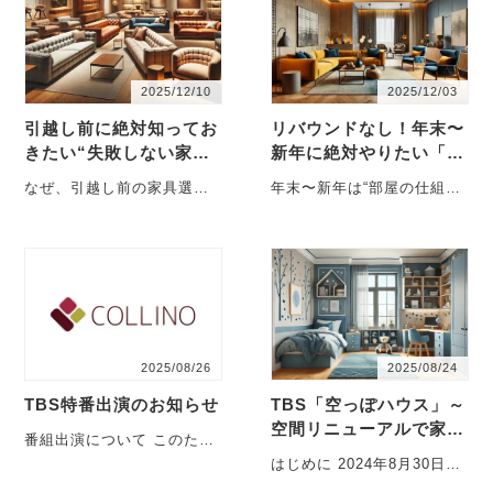
2025/12/10
2025/12/03
引越し前に絶対知ってお
リバウンドなし！年末〜
きたい“失敗しない家具
新年に絶対やりたい「散
選び”完全ガイド
らからない部屋」の作り
なぜ、引越し前の家具選び
年末〜新年は“部屋の仕組
方
で失敗するのか？ 引越し
み”を変える絶好のチャンス
は“住まいをリセットする”大
年末が近づくと「今年こそ
きなイベ・・・
家を整え・・・
2025/08/26
2025/08/24
TBS特番出演のお知らせ
TBS「空っぽハウス」～
空間リニューアルで家族
番組出演について このた
の未来を変える模様替え
び、TBS系列で放送される
はじめに 2024年8月30日放
特別番組『空っぽハウス★
送、TBS特番「空っぽハウ