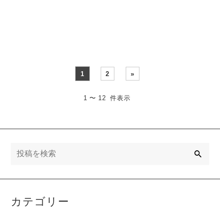
家の荷物ぜ・・・
ス★家の荷物ぜーんぶ出し
て・・・
1
2
»
1 〜 12 件表示
検
索
カテゴリー