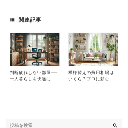
たのは「収
納」ではあり
ませんでした
関連記事
判断疲れしない部屋──
模様替えの費用相場は
一人暮らしを快適にす
いくら？プロに頼むべ
る“脳が休まるインテリ
きタイミングと失敗し
ア”
ないコツ
検
索