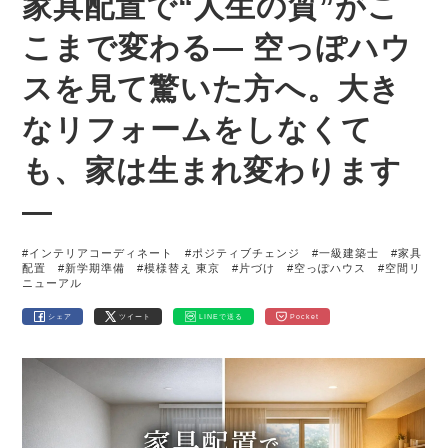
家具配置で“人生の質”がこ
こまで変わる― 空っぽハウ
スを見て驚いた方へ。大き
なリフォームをしなくて
も、家は生まれ変わります
―
#インテリアコーディネート
#ポジティブチェンジ
#一級建築士
#家具
配置
#新学期準備
#模様替え 東京
#片づけ
#空っぽハウス
#空間リ
ニューアル
シェア
ツイート
LINEで送る
Pocket