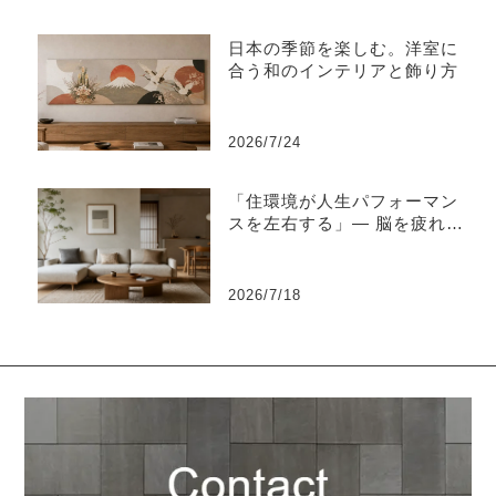
日本の季節を楽しむ。洋室に
合う和のインテリアと飾り方
2026/7/24
「住環境が人生パフォーマン
スを左右する」― 脳を疲れさ
せない“知的な住環境設計”と
は ―
2026/7/18