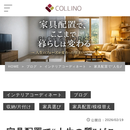
BLOG & WORKS
HOME
>
ブログ
>
インテリアコーディネート
>
家具配置で“人生の質
インテリアコーディネート
ブログ
収納/片付け
家具選び
家具配置/模様替え
：2026/02/19
公開日