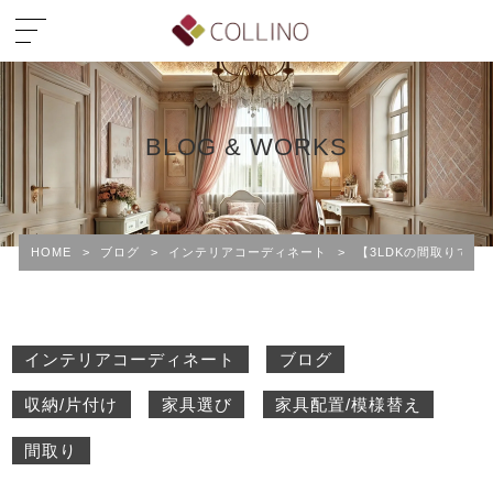
BLOG & WORKS
HOME
>
ブログ
>
インテリアコーディネート
>
【3LDKの間取りで
インテリアコーディネート
ブログ
収納/片付け
家具選び
家具配置/模様替え
間取り