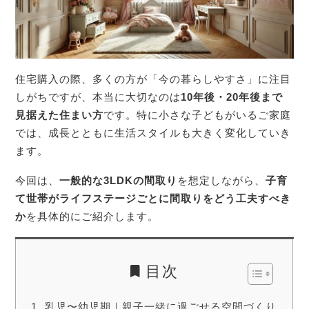
住宅購入の際、多くの方が「今の暮らしやすさ」に注目
しがちですが、本当に大切なのは
10年後・20年後まで
見据えた住まい方
です。特に小さな子どもがいるご家庭
では、成長とともに生活スタイルも大きく変化していき
ます。
今回は、
一般的な3LDKの間取り
を想定しながら、
子育
て世帯がライフステージごとに間取りをどう工夫すべき
か
を具体的にご紹介します。
目次
乳児〜幼児期｜親子一緒に過ごせる空間づくり