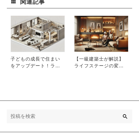
関連記事
子どもの成長で住まい
【一級建築士が解説】
をアップデート！ライ
ライフステージの変化
フステージの変化に合
にも対応！永く使えて
わせた、賢い部屋割り
お得な家具選びの秘訣
の工夫
検
索