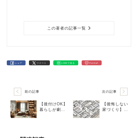
この著者の記事一覧
シェア
ツイート
LINEで送る
Pocket
前の記事
次の記事
【後付けOK】
【後悔しない
暮らしが劇的
家づくり】専
に快適にな
門家が警鐘！
る！コスパ最
絶対に避けた
強の住宅設備3
い“間取りの失
選
敗例”4選