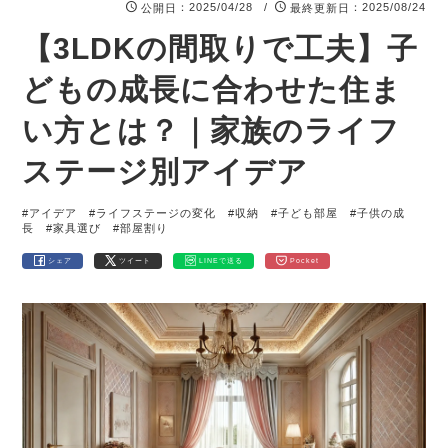
：2025/04/28 /
：2025/08/24
公開日
最終更新日
【3LDKの間取りで工夫】子
どもの成長に合わせた住ま
い方とは？｜家族のライフ
ステージ別アイデア
#アイデア
#ライフステージの変化
#収納
#子ども部屋
#子供の成
長
#家具選び
#部屋割り
シェア
ツイート
LINEで送る
Pocket