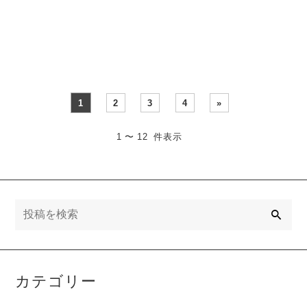
られる
たのに、勉強しないんで
受験を考え始めたとき、多
す」「成績が伸びる
くのご家・・・
部・・・
1
2
3
4
»
1 〜 12 件表示
検
索
カテゴリー