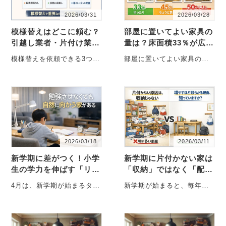
2026/03/31
2026/03/28
模様替えはどこに頼む？
部屋に置いてよい家具の
引越し業者・片付け業
量は？床面積33％が広く
者・配置のプロの違いを
見える理由と45％の限界
模様替えを依頼できる3つの
部屋に置いてよい家具の量
一級建築士が解説
業者の違い（引越し・片付
はどのくらい？ 「収納が足
け・家具配置） 模様替えを
りないから棚を増やした
したいと思ったと・・・
い」「広く見・・・
2026/03/18
2026/03/11
新学期に差がつく！小学
新学期に片付かない家は
生の学力を伸ばす「リビ
「収納」ではなく「配
ング学習」のつくり方
置」が間違っている――
4月は、新学期が始まるタイ
新学期が始まると、毎年決
春に必ず増える“学用品
ミングです。この時期に
まって聞こえてくる声があ
カオス”の正体と…
「子どもの勉強環境を整え
ります。「収納を増やした
たい」と相談を受け・・・
のに、全然片付かな・・・