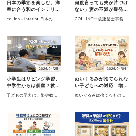
日本の季節を楽しむ。洋
何度言っても夫が片づけ
室に合う和のインテリア
ない」妻の不満が爆発す
と飾り方
る家庭に多い“散らかる
collino－interior 日本の住
COLLINO一級建築士事務所
家”の意外な共通点～ダ
まいには、季節を楽しむ美
家が散らかる本当の理由｜
イヤモンドオ…
しい文化があります。
夫婦げんかを減らす住まい
・・・
の整え方 ・・・
2026/04/25
2026/04/04
小学生はリビング学習、
ぬいぐるみが捨てられな
中学生からは個室？教育
い子どもへの対応｜増え
建築士が実践した「わが
すぎたぬいぐるみの整理
子どもの学力は、塾や教材
ぬいぐるみは捨てるもので
家の勉強環境の変え方」
方法
だけで決まるものではあり
はなく「卒業するもの」子
ません。 実は大きく影響す
どもの心を守りながら整え
るのが「住・・・
る方法があります。 ・・・