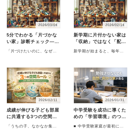
2026/03/04
2026/02/14
5分でわかる「片づかな
新学期に片付かない家は
い家」診断チェック――
「収納」ではなく「配
あなたの家は収納迷子？
置」が間違っている――
「片づけたいのに、なぜか
新学期が始まると、毎年決
春に必ず増える“学用品
いつもリバウンドする。」
まって聞こえてくる声があ
カオス”の正体 ――
「収納グッズは増えている
ります。「収納を増やした
のに、部屋はスッキ・・・
のに、全然片付かな・・・
2026/02/11
2026/01/31
成績が伸びる子ども部屋
中学受験を成功に導くた
に共通する3つの空間ル
めの「学習環境」のつく
ール― 学力は「才能」
り方― 勉強させなくて
「うちの子、なかなか集中
■ 中学受験家庭が最初につ
ではなく「環境」でつく
も、自然に向かう家 ―
できなくて…」「机は買っ
まずく「家での勉強」 中学