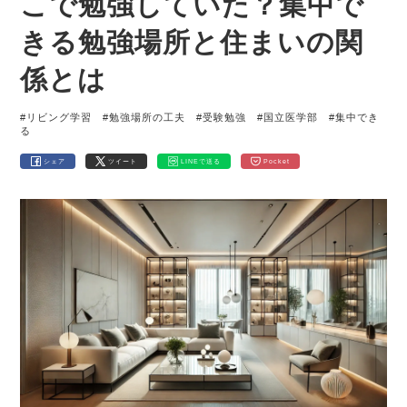
こで勉強していた？集中で
きる勉強場所と住まいの関
係とは
#リビング学習
#勉強場所の工夫
#受験勉強
#国立医学部
#集中でき
る
シェア
ツイート
LINEで送る
Pocket