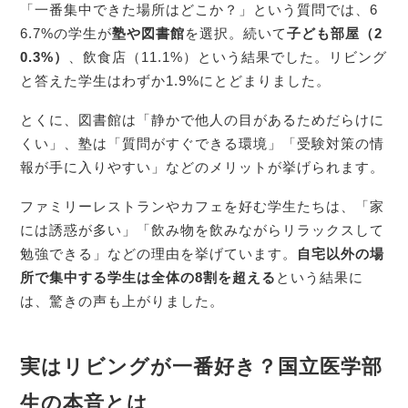
「一番集中できた場所はどこか？」という質問では、6
6.7%の学生が
塾や図書館
を選択。続いて
子ども部屋（2
0.3%）
、飲食店（11.1%）という結果でした。リビング
と答えた学生はわずか1.9%にとどまりました。
とくに、図書館は「静かで他人の目があるためだらけに
くい」、塾は「質問がすぐできる環境」「受験対策の情
報が手に入りやすい」などのメリットが挙げられます。
ファミリーレストランやカフェを好む学生たちは、「家
には誘惑が多い」「飲み物を飲みながらリラックスして
勉強できる」などの理由を挙げています。
自宅以外の場
所で集中する学生は全体の8割を超える
という結果に
は、驚きの声も上がりました。
実はリビングが一番好き？国立医学部
生の本音とは