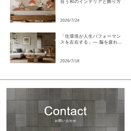
合う和のインテリアと飾り方
2026/7/24
「住環境が人生パフォーマン
スを左右する」― 脳を疲れさ
せない“知的な住環境設計”と
は ―
2026/7/18