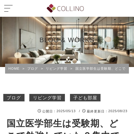
BLOG & WORKS
HOME
>
ブログ
>
リビング学習
>
国立医学部生は受験期、どこで勉強
ブログ
リビング学習
子ども部屋
：2025/05/13 /
：2025/08/23
公開日
最終更新日
国立医学部生は受験期、ど