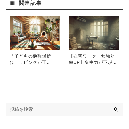
実態と対策を
ト
関連記事
徹底解説
「子どもの勉強場所
【在宅ワーク・勉強効
は、リビングが正
率UP】集中力が下がる
解？」～教育建築士が
意外な原因とは？今す
語る最適空間のつくり
ぐできる簡単対策！
方
検
索