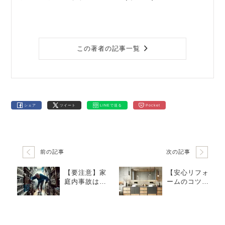
この著者の記事一覧
シェア
ツイート
LINEで送る
Pocket
前の記事
次の記事
【要注意】家
【安心リフォ
庭内事故は交
ームのコツ】
通事故より多
トラブルを防
い？最も危険
ぐために発注
なのは「自
前に確認すべ
宅」だった！
き3つのポイン