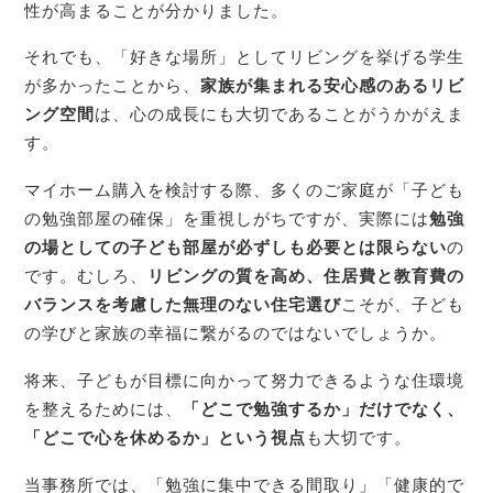
性が高まることが分かりました。
それでも、「好きな場所」としてリビングを挙げる学生
が多かったことから、
家族が集まれる安心感のあるリビ
ング空間
は、心の成長にも大切であることがうかがえま
す。
マイホーム購入を検討する際、多くのご家庭が「子ども
の勉強部屋の確保」を重視しがちですが、実際には
勉強
の場としての子ども部屋が必ずしも必要とは限らない
の
です。むしろ、
リビングの質を高め、住居費と教育費の
バランスを考慮した無理のない住宅選び
こそが、子ども
の学びと家族の幸福に繋がるのではないでしょうか。
将来、子どもが目標に向かって努力できるような住環境
を整えるためには、
「どこで勉強するか」だけでなく、
「どこで心を休めるか」という視点
も大切です。
当事務所では、「勉強に集中できる間取り」「健康的で