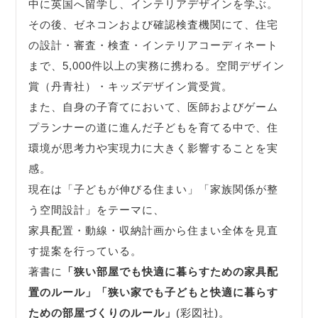
中に英国へ留学し、インテリアデザインを学ぶ。
その後、ゼネコンおよび確認検査機関にて、住宅
の設計・審査・検査・インテリアコーディネート
まで、5,000件以上の実務に携わる。空間デザイン
賞（丹青社）・キッズデザイン賞受賞。
また、自身の子育てにおいて、医師およびゲーム
プランナーの道に進んだ子どもを育てる中で、住
環境が思考力や実現力に大きく影響することを実
感。
現在は「子どもが伸びる住まい」「家族関係が整
う空間設計」をテーマに、
家具配置・動線・収納計画から住まい全体を見直
す提案を行っている。
著書に
「狭い部屋でも快適に暮らすための家具配
置のルール」
「狭い家でも子どもと快適に暮らす
ための部屋づくりのルール」
(彩図社)。