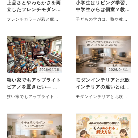
上品さとやわらかさを両
小学生はリビング学習、
立したフレンチモダンの
中学生からは個室？教育
リビング-渋谷区
建築士が実践した「わが
フレンチカラーが彩と癒し
子どもの学力は、塾や教材
家の勉強環境の変え方」
をくれる ご夫婦でゆったり
だけで決まるものではあり
と過ごすマンションのリビ
ません。 実は大きく影響す
ング。「・・・
るのが「住・・・
2026/04/18
2026/04/11
狭い家でもアップライト
モダンインテリアと北欧
ピアノを置きたい― 子
インテリアの違いとは？
どもの習い事と暮らしを
失敗しない選び方
狭い家でもアップライトピ
モダンインテリアと北欧イ
両立させる配置の考え方
アノを置きたい ― 子どもの
ンテリアはどう違う？ イン
―
習い事と暮らしを両立させ
テリアを考えるときに多く
る配置の・・・
の方が迷う・・・