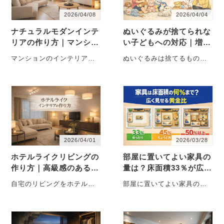
2026/04/08
2026/04/04
ナチュラルモダンインテ
ぬいぐるみが捨てられな
リアの作り方｜マンショ
い子どもへの対応｜増え
ンに合うインテリア
すぎたぬいぐるみの整理
マンションのインテリアと
ぬいぐるみは捨てるもので
方法
して人気が高いのが「ナチ
はなく「卒業するもの」子
ュラルモダンインテリア」
どもの心を守りながら整え
です。 ナチ・・・
る方法があります。 ・・・
2026/04/01
2026/03/28
ホテルライクリビングの
部屋に置いてよい家具の
作り方｜高級感のあるリ
量は？床面積33％が広く
ビングインテリア
見える理由と45％の限界
自宅のリビングをホテルの
部屋に置いてよい家具の量
ような落ち着いた空間にし
はどのくらい？ 「収納が足
たいと思う方は多いのでは
りないから棚を増やした
ないでしょうか。最・・・
い」「広く見・・・