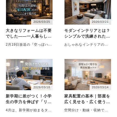
2026/03/25
2026/03/21
大きなリフォームは不要
モダンインテリアとは？
でした――一人暮らしの
シンプルで洗練された空
部屋は「家具配置」だけ
間のつくり方
2月19日放送の『空っぽハウ
おしゃれなインテリアの代
でここまで変わる
ス』では、「大きな工事を
表的なスタイルとして人気
しなくても、家具配置と家
なのが「モダンインテリ
具選びで住まい・・・
ア」です。マンショ
ン・・・
2026/03/18
2026/03/14
新学期に差がつく！小学
家具配置の基本｜部屋を
生の学力を伸ばす「リビ
広く見せる・広く使うレ
ング学習」のつくり方
イアウトのコツ
4月は、新学期が始まるタイ
空間分け・動線・収納で暮
ミングです。この時期に
らしは変わる 家具配置を見