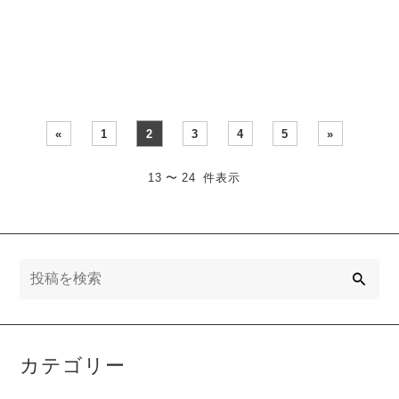
「子どもの勉強環境を整え
直すだけで、同じ広さの部
たい」と相談を受け・・・
屋でも暮ら・・・
«
1
2
3
4
5
»
13 〜 24 件表示
検
索
カテゴリー