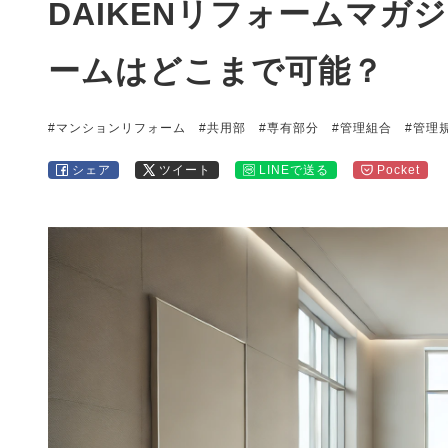
DAIKENリフォームマ
ームはどこまで可能？
#マンションリフォーム
#共用部
#専有部分
#管理組合
#管理
シェア
ツイート
LINEで送る
Pocket