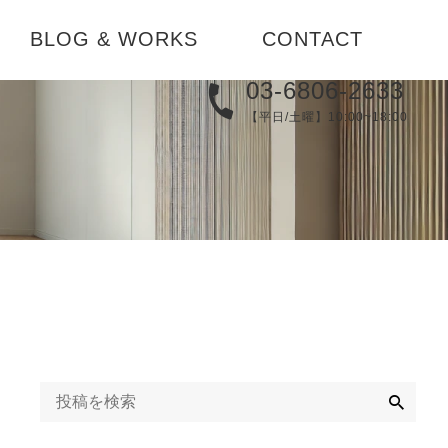
BLOG & WORKS
CONTACT
03-6806-2633
実例集
【平日/土曜】10:00~18:00
メディア
替え
ブログ
コーディネ
お知らせ
検
索