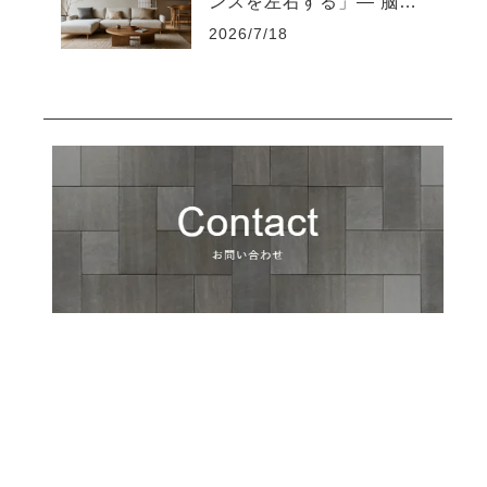
ンスを左右する」― 脳を
疲れさせない“知的な住環
2026/7/18
境設計”とは ―