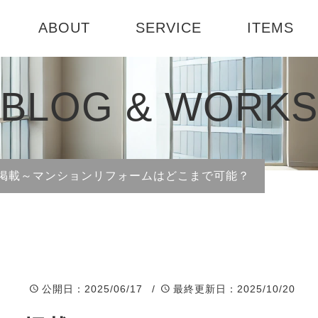
ABOUT
SERVICE
ITEMS
ABOUT US
選べる3つのコース
テーブル
お部屋診断
BLOG & WORKS
社会活動
インテリアセミナー
書籍
1DAY模様
会社概要
インテリア
ジン掲載～マンションリフォームはどこまで可能？
ート
公開日
：2025/06/17 /
最終更新日
：2025/10/20