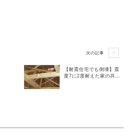
次の記事
【耐震住宅でも倒壊】震
度7に2度耐えた家の共通
点とは？地震に強い家づ
くりの新常識