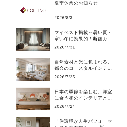
夏季休業のお知らせ
2026/8/3
マイベスト掲載～暑い夏・
寒い冬に効果的！断熱カー
テンのおすすめ人気ランキ
2026/7/31
ング
自然素材と光に包まれる、
都会のコースタルインテリ
ア-江東区
2026/7/25
日本の季節を楽しむ。洋室
に合う和のインテリアと飾
り方
2026/7/24
「住環境が人生パフォーマ