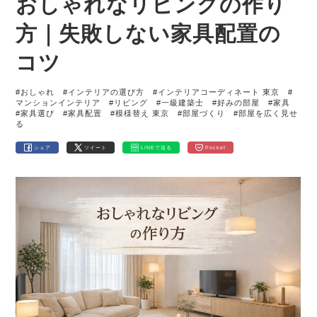
おしゃれなリビングの作り
方｜失敗しない家具配置の
コツ
#おしゃれ
#インテリアの選び方
#インテリアコーディネート 東京
#
マンションインテリア
#リビング
#一級建築士
#好みの部屋
#家具
#家具選び
#家具配置
#模様替え 東京
#部屋づくり
#部屋を広く見せ
る
シェア
ツイート
LINEで送る
Pocket