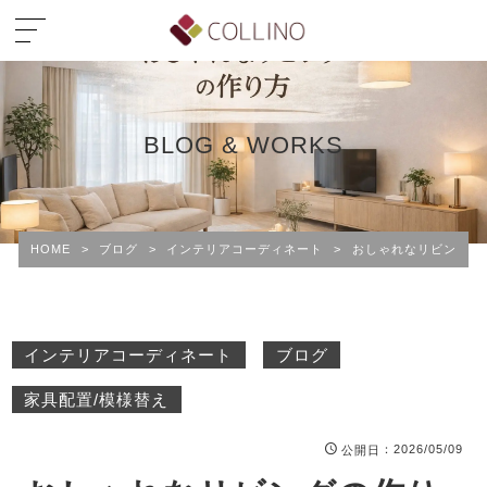
BLOG & WORKS
HOME
>
ブログ
>
インテリアコーディネート
>
おしゃれなリビングの
インテリアコーディネート
ブログ
家具配置/模様替え
：2026/05/09
公開日