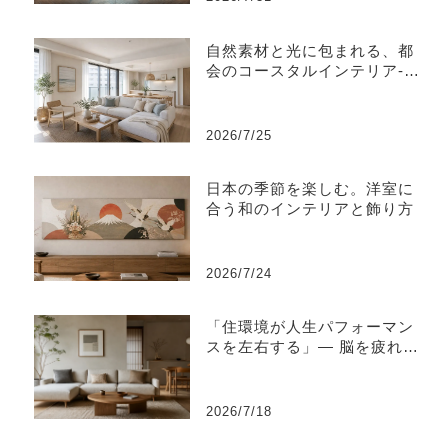
自然素材と光に包まれる、都
会のコースタルインテリア-江
東区
2026/7/25
日本の季節を楽しむ。洋室に
合う和のインテリアと飾り方
2026/7/24
「住環境が人生パフォーマン
スを左右する」― 脳を疲れさ
せない“知的な住環境設計”と
は ―
2026/7/18