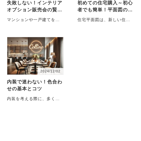
失敗しない！インテリア
初めての住宅購入～初心
オプション販売会の賢い
者でも簡単！平面図の読
活用法と節約術
み方ガイド
マンションや一戸建てを購
住宅平面図は、新しい住ま
入した際に案内される「イ
いを選ぶ際や建てる際に欠
ンテリアオプション販売
かせない重要なツールです
会」。便利なアイテ
が、その読み方は初・・・
ム・・・
2024/12/02
内装で迷わない！色合わ
せの基本とコツ
内装を考える際に、多くの
人が直面するのが「どの色
を選べばいいのか」という
悩みです。適切な色・・・