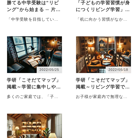
勝てる中学受験は“リビ
「子どもの学習習慣が身
ング”から始まる ─ 片づ
につくリビング学習」─
くダイニングで育つ集中
─集中力を育てる空間づ
「中学受験を目指している
「机に向かう習慣がなかな
力と学習習慣
くりの基本
けれど、正直、子どもにじ
か身につかない」「子ども
っくり寄り添う時間がな
がすぐに気が散ってしま
い」そう話すのは、
う」。そうした悩み
外・・・
を・・・
2022/05/25
2022/05/18
学研「こそだてマップ」
学研「こそだてマップ」
掲載～学習に集中しやす
掲載～リビング学習で集
い子ども部屋をつくろ
中力を高める方法
多くのご家庭では、「子ど
お子様が家庭内で無理なく
う！
もには自分の部屋で静かに
学習に取り組むためには、
学習に集中してほしい」と
まず「集中できる環境」を
いう願いから、個・・・
整えることが重要・・・