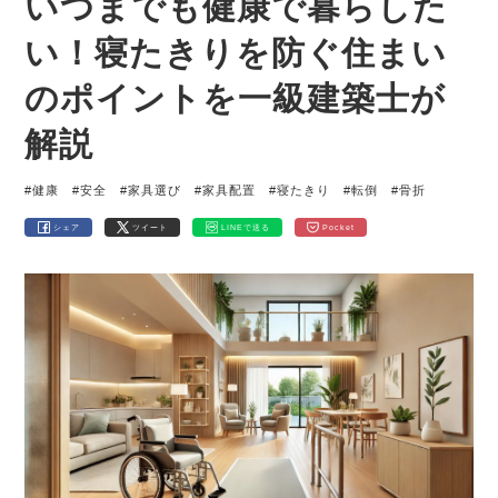
いつまでも健康で暮らした
い！寝たきりを防ぐ住まい
のポイントを一級建築士が
解説
#健康
#安全
#家具選び
#家具配置
#寝たきり
#転倒
#骨折
シェア
ツイート
LINEで送る
Pocket