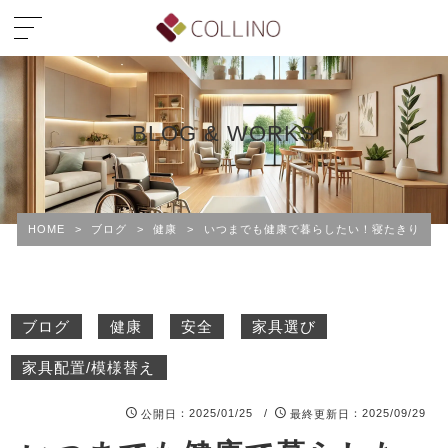
BLOG & WORKS
HOME
>
ブログ
>
健康
>
いつまでも健康で暮らしたい！寝たきりを防
ブログ
健康
安全
家具選び
家具配置/模様替え
：2025/01/25 /
：2025/09/29
公開日
最終更新日