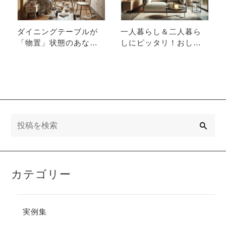
ダイニングテーブルが
一人暮らし＆二人暮ら
「物置」状態のあなた
しにピッタリ！おしゃ
へ！片付け上手になれ
れで快適なおすすめリ
る魔法のテーブル新登
ビングソファ厳選3選
場！
検
索
カテゴリー
実例集