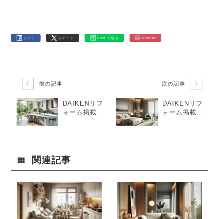
シェア
ツイート
LINEで送る
Pocket
前の記事
次の記事
DAIKENリフ
DAIKENリフ
ォーム掲載～
ォーム掲載～
機能的でおし
ホテルライク
ゃれなキッチ
でモダンな“お
ンパネルの選
しゃれな部屋”
び方
関連記事