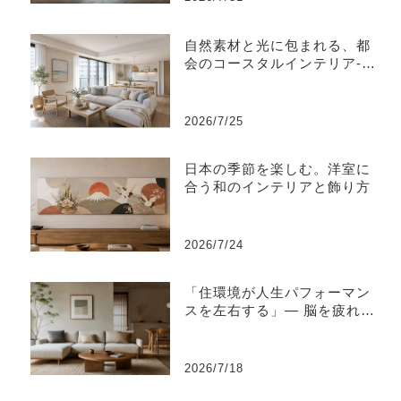
自然素材と光に包まれる、都
会のコースタルインテリア-江
東区
2026/7/25
日本の季節を楽しむ。洋室に
合う和のインテリアと飾り方
2026/7/24
「住環境が人生パフォーマン
スを左右する」― 脳を疲れさ
せない“知的な住環境設計”と
は ―
2026/7/18