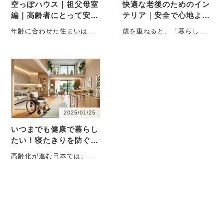
空っぽハウス｜祖父母室
快適な老後のためのイン
編｜高齢者にとって安心
テリア｜安全で心地よい
できる部屋のつくり方
暮らしを実現する工夫
年齢に合わせた住まいは
歳を重ねると、「暮らしや
「特別な設備」より配置が
すい部屋」の基準も変わっ
大切です 今回のお宅では、
てきます。若い頃は気にな
祖父母が過ご・・・
らなかったちょっと・・・
2025/01/25
いつまでも健康で暮らし
たい！寝たきりを防ぐ住
まいのポイントを一級建
高齢化が進む日本では、
築士が解説
「いつまでも健康で自立し
た生活を送りたい」という
願いを持つ人が増え
て・・・