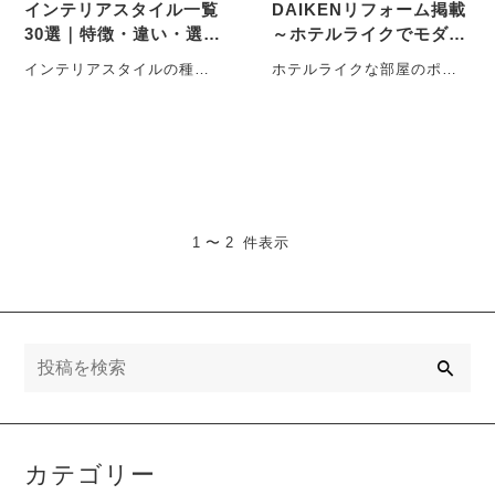
インテリアスタイル一覧
DAIKENリフォーム掲載
30選｜特徴・違い・選び
～ホテルライクでモダン
方を一級建築士が解説
な“おしゃれな部屋”
インテリアスタイルの種類
ホテルライクな部屋のポイ
が多すぎて、自分に合うも
ントは？ ホテルのような部
のがわからない…そんな方
屋は、非日常感と快適さを
のために、本記事で・・・
兼ね備え・・・
1 〜 2 件表示
検
索
カテゴリー